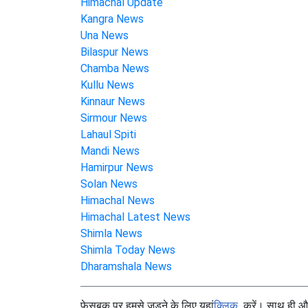
Himachal Update
Kangra News
Una News
Bilaspur News
Chamba News
Kullu News
Kinnaur News
Sirmour News
Lahaul Spiti
Mandi News
Hamirpur News
Solan News
Himachal News
Himachal Latest News
Shimla News
Shimla Today News
Dharamshala News
फेसबुक पर हमसे जुड़ने के लिए यहां
क्लिक
करें। साथ ही और 