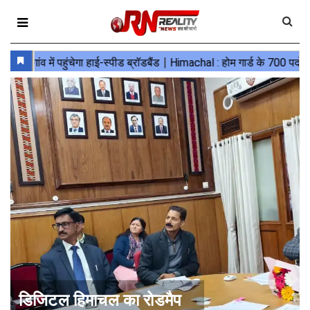
डिजिटल हिमाचल का रोडमैप