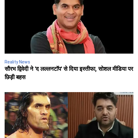
Reality News
सौरभ द्विवेदी ने 'द लल्लनटॉप' से दिया इस्तीफा, सोशल मीडिया पर
छिड़ी बहस