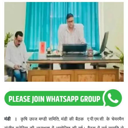
मंडी ।
कृषि उपज मण्डी समिति, मंडी की बैठक ए.पी.एम.सी. के चेयरमैन