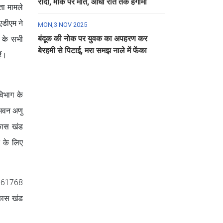
रौंदा, मौके पर मौत, आधी रात तक हंगामा
ता मामले
एडीएम ने
MON,3 NOV 2025
बंदूक की नोक पर युवक का अपहरण कर
ग के सभी
बेरहमी से पिटाई, मरा समझ नाले में फेंका
ैं।
िभाग के
 भवन अणु
कास खंड
े के लिए
47-61768
िकास खंड