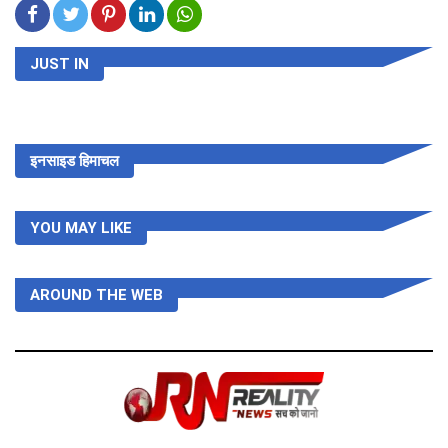
JUST IN
THU,26 FEB 2026
डिजिटल हिमाचल का रोडमैप तैयार, 2028 तक हर गांव में पहुंचेगा हाई-स्पीड
ब्रॉडबैंड
THU,26 FEB 2026
Himachal : होम गार्ड के 700 पदों पर निकली भर्ती, ₹977 मिलेगा डेली
मानदेय... पढ़ें पूरी डिटेल
THU,26 FEB 2026
शिमला में 20 घंटे वोल्टेज ड्रामा, आखिर हिमाचल पुलिस के सामने क्यों झुकी
दिल्ली पुलिस?
इनसाइड हिमाचल