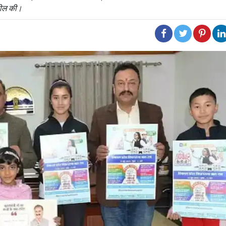
पील की।