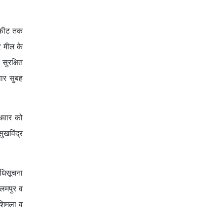
क फीट तक
2 मील के
सुरक्षित
वार सुबह
ुधवार को
ुखविंद्र
।
अधिसूचना
ालमपुर व
 शिमला व