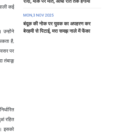
रौंदा, मौके पर मौत, आधी रात तक हंगामा
 वाली कई
MON,3 NOV 2025
बंदूक की नोक पर युवक का अपहरण कर
बेरहमी से पिटाई, मरा समझ नाले में फेंका
 उन्होंने
यकता है,
 अवसर पर
दा तंबाकू
िर्धारित
ुआं रहित
है। इसको