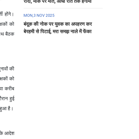
रौंदा, मौके पर मौत, आधी रात तक हंगामा
ी होंगे।
MON,3 NOV 2025
बंदूक की नोक पर युवक का अपहरण कर
्षकों को
बेरहमी से पिटाई, मरा समझ नाले में फेंका
साथ बैठक
नावों की
्षकों को
ावा करीब
ौरान हुई
 हुआ है।
े के आदेश