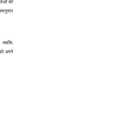
ाताओं को
यमानुसार
ी। जबकि,
 को अपने