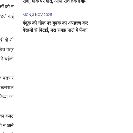
रौंदा, मौके पर मौत, आधी रात तक हंगामा
तों को न
MON,3 NOV 2025
पिछले कई
बंदूक की नोक पर युवक का अपहरण कर
बेरहमी से पिटाई, मरा समझ नाले में फेंका
थी वो भी
्वेत पत्र
े चहेतों
ंकि बड़सर
े लखनपाल
 किया जा
ो का बजट
नी न आने