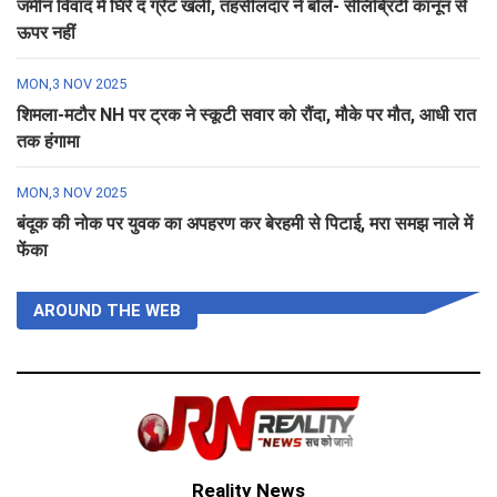
जमीन विवाद में घिरे द ग्रेट खली, तहसीलदार ने बोले- सेलिब्रिटी कानून से
ऊपर नहीं
MON,3 NOV 2025
शिमला-मटौर NH पर ट्रक ने स्कूटी सवार को रौंदा, मौके पर मौत, आधी रात
तक हंगामा
MON,3 NOV 2025
बंदूक की नोक पर युवक का अपहरण कर बेरहमी से पिटाई, मरा समझ नाले में
फेंका
AROUND THE WEB
Reality News