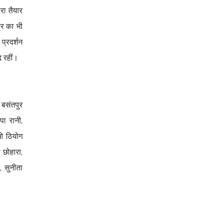
रा तैयार
डर का भी
प्रदर्शन
द रहीं।
 बसंतपुर
पा रानी,
ओ ठियोग
 छोहारा,
ू, सुनीता
।