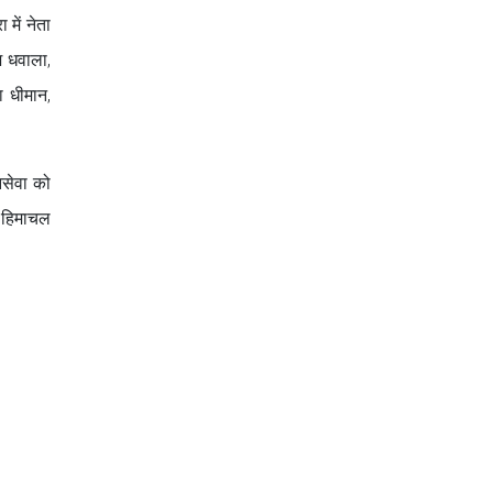
में नेता
ेश धवाला,
ा धीमान,
नसेवा को
र हिमाचल