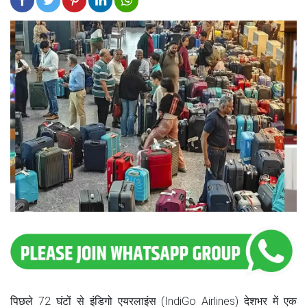
पिछले 72 घंटों से इंडिगो एयरलाइंस (IndiGo Airlines) देशभर में एक