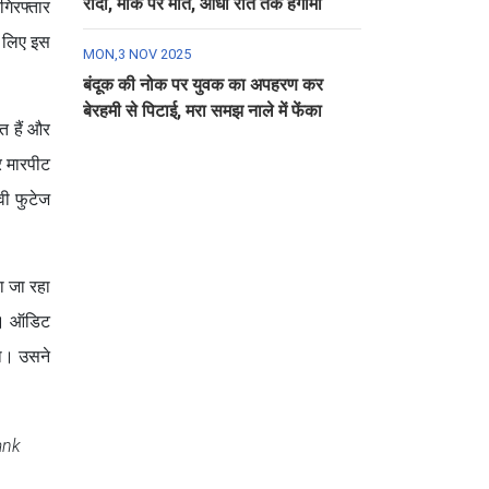
रौंदा, मौके पर मौत, आधी रात तक हंगामा
 गिरफ्तार
े लिए इस
MON,3 NOV 2025
बंदूक की नोक पर युवक का अपहरण कर
बेरहमी से पिटाई, मरा समझ नाले में फेंका
त हैं और
र मारपीट
ी फुटेज
ा जा रहा
था। ऑडिट
या। उसने
ank