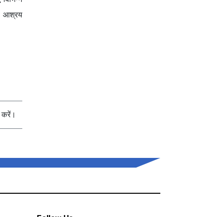
री आश्रय
करें।