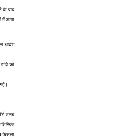
े के बाद
 में आया
 का आदेश
ढांचे को
 गईं।
ॉर्ड तलब
तिरिक्त
िम फैसला