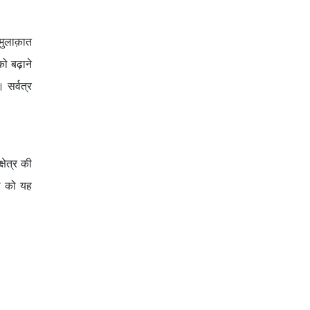
मुलाक़ात
ो बढ़ाने
 सर्वत्र
्षेत्र की
री को यह