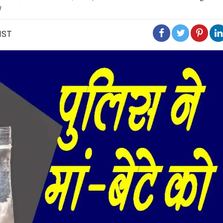
।
 IST