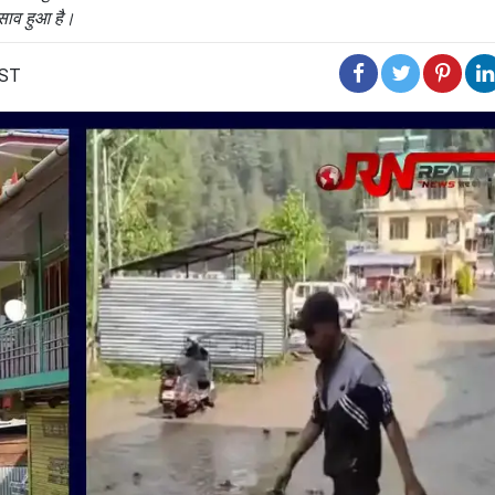
िसाव हुआ है।
IST