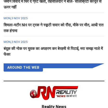
जमीन विवाद में घिरे द ग्रेट खली, तहसीलदार ने बोले- सेलिब्रिटी कानून से
ऊपर नहीं
MON,3 NOV 2025
शिमला-मटौर NH पर ट्रक ने स्कूटी सवार को रौंदा, मौके पर मौत, आधी रात
तक हंगामा
MON,3 NOV 2025
बंदूक की नोक पर युवक का अपहरण कर बेरहमी से पिटाई, मरा समझ नाले में
फेंका
AROUND THE WEB
Reality News