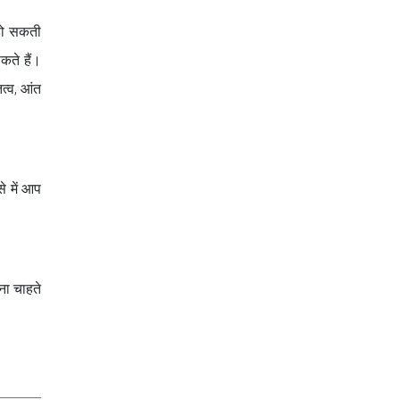
 हो सकती
कते हैं।
त्व, आंत
े में आप
ना चाहते