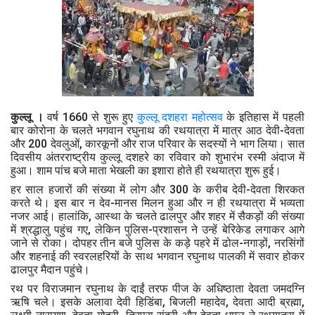
कुल्लू ।
वर्ष 1660 से शुरू हुए
कुल्लू दशहरा महोत्सव
के इतिहास में पहली
बार कोरोना के चलते भगवान रघुनाथ की रथयात्रा में मात्र आठ देवी-देवता
और 200 देवलुओं, कारकूनों और राज परिवार के सदस्यों ने भाग लिया। सात
दिवसीय अंतरराष्ट्रीय कुल्लू दशहरे का रविवार को शुभारंभ रस्मी अंदाज में
हुआ। शाम पांच बजे माता भेखली का इशारा होते ही रथयात्रा शुरू हुई।
हर साल हजारों की संख्या में लोग और 300 के करीब देवी-देवता शिरकत
करते थे। इस बार न देव-मानस मिलन हुआ और न ही रथयात्रा में भव्यता
नजर आई। हालांकि, आस्था के चलते ढालपुर और शहर में सैकड़ों की संख्या
में श्रद्धालु पहुंच गए, लेकिन पुलिस-प्रशासन ने उन्हें बेरिकेड लगाकर आगे
जाने से रोका। दोपहर तीन बजे पुलिस के कड़े पहरे में ढोल-नगाड़ों, नरसिंगों
और शहनाई की स्वरलहरियों के साथ भगवान रघुनाथ पालकी में सवार होकर
ढालपुर मैदान पहुंचे।
रथ पर विराजमान रघुनाथ के दाईं तरफ पीज के अधिष्ठाता देवता जमदग्नि
ऋषि चले। इसके अलावा देवी हिडिंबा, बिजली महादेव, देवता आदी ब्रह्मा,