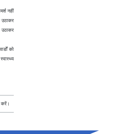
र्श नहीं
ाभ उठाकर
दा उठाकर
र्डों को
्वास्थ्य
करें।