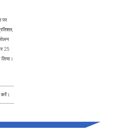
ौर पर
प्रतिशत,
े सोलन
 पर 25
णय लिया।
करें।