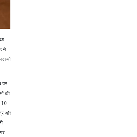
थ्य
ट ने
दस्यों
्क पर
मों की
ा 10
यत्र और
की
 पर