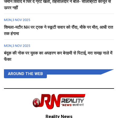
जमीन विवाद में घिरे द ग्रेट खली, तहसीलदार ने बोले- सेलिब्रिटी कानून से
ऊपर नहीं
MON,3 NOV 2025
शिमला-मटौर NH पर ट्रक ने स्कूटी सवार को रौंदा, मौके पर मौत, आधी रात
तक हंगामा
MON,3 NOV 2025
बंदूक की नोक पर युवक का अपहरण कर बेरहमी से पिटाई, मरा समझ नाले में
फेंका
AROUND THE WEB
Reality News