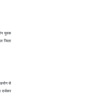
तीन युवक
याल जिला
सहयोग से
ा दर्जकर