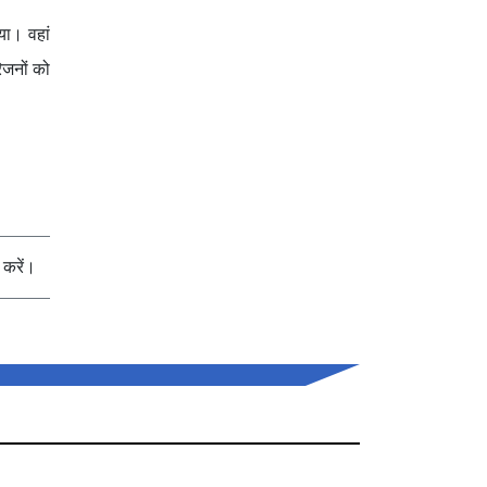
या। वहां
िजनों को
करें।