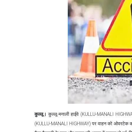
कुल्लू।
कुल्लू-मनाली हाईवे (KULLU-MANALI HIGHWAY) पर
(KULLU-MANALI HIGHWAY) पर वाहन को ओवरटेक करते ह