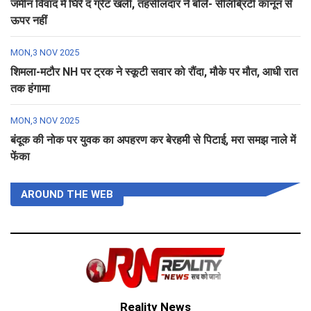
जमीन विवाद में घिरे द ग्रेट खली, तहसीलदार ने बोले- सेलिब्रिटी कानून से
ऊपर नहीं
MON,3 NOV 2025
शिमला-मटौर NH पर ट्रक ने स्कूटी सवार को रौंदा, मौके पर मौत, आधी रात
तक हंगामा
MON,3 NOV 2025
बंदूक की नोक पर युवक का अपहरण कर बेरहमी से पिटाई, मरा समझ नाले में
फेंका
AROUND THE WEB
Reality News