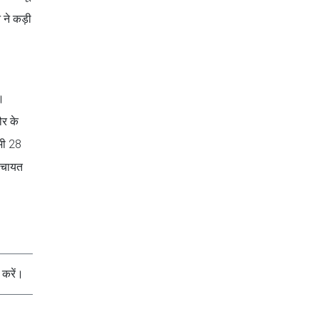
 ने कड़ी
ा।
ौर के
 भी 28
पंचायत
करें।